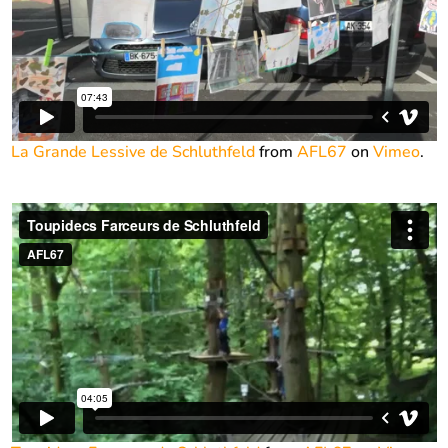
La Grande Lessive de Schluthfeld
from
AFL67
on
Vimeo
.