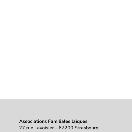
Associations Familiales laïques
27 rue Lavoisier – 67200 Strasbourg