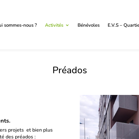
i sommes-nous ?
Activités
Bénévoles
E.V.S – Quarti
Préados
nts.
iers projets et bien plus
ité des préados :