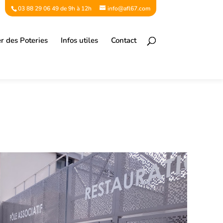
03 88 29 06 49 de 9h à 12h
info@afl67.com
er des Poteries
Infos utiles
Contact