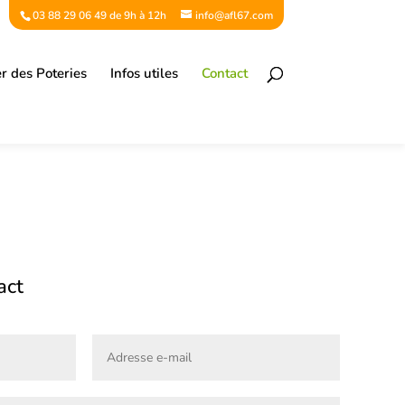
03 88 29 06 49 de 9h à 12h
info@afl67.com
er des Poteries
Infos utiles
Contact
act