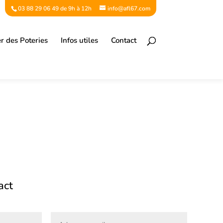
03 88 29 06 49 de 9h à 12h
info@afl67.com
er des Poteries
Infos utiles
Contact
act