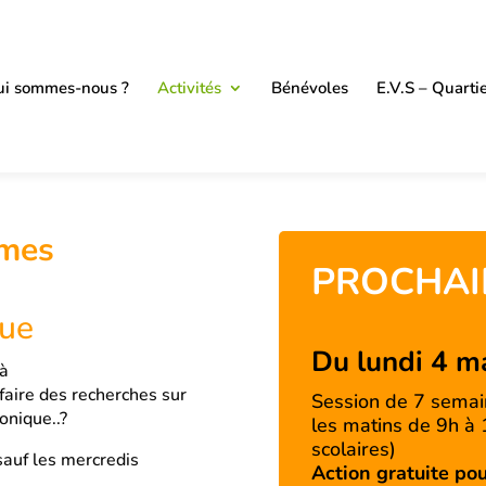
i sommes-nous ?
Activités
Bénévoles
E.V.S – Quarti
mes
PROCHAI
que
Du lundi 4 m
 à
 faire des recherches sur
Session de 7 semain
onique..?
les matins de 9h à
scolaires)
sauf les mercredis
Action gratuite pou