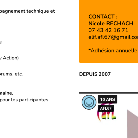
mpagnement technique et
CONTACT :
Nicole RECHACH
07 43 42 16 71
elif.afl67@gmail.c
e
*Adhésion annuelle 
v Action)
orums, etc.
DEPUIS 2007
emaine
,
pour les participantes