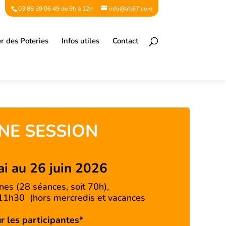
03 88 29 06 49 de 9h à 12h
info@afl67.com
er des Poteries
Infos utiles
Contact
NE SESSION
ai au 26 juin 2026
es (28 séances, soit 70h),
 11h30 (hors mercredis et vacances
r les participantes*