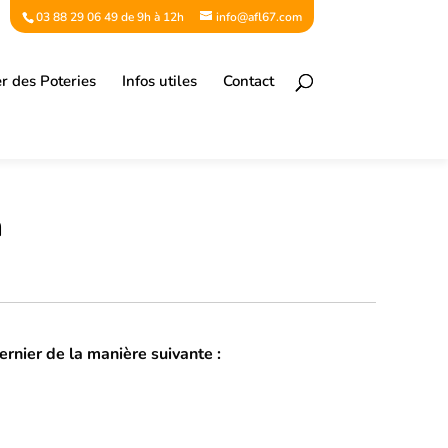
03 88 29 06 49 de 9h à 12h
info@afl67.com
er des Poteries
Infos utiles
Contact
n
ernier de la manière suivante :