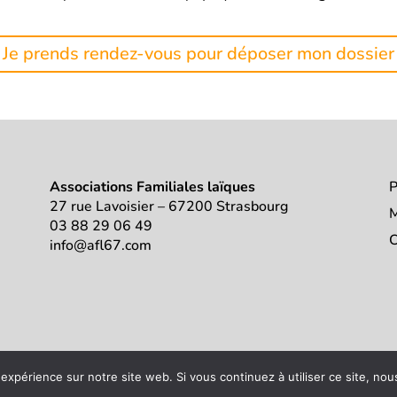
Je prends rendez-vous pour déposer mon dossier
Associations Familiales laïques
P
27 rue Lavoisier – 67200 Strasbourg
M
03 88 29 06 49
C
info@afl67.com
 expérience sur notre site web. Si vous continuez à utiliser ce site, no