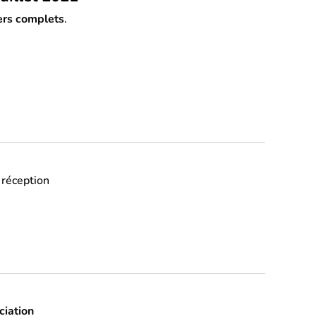
ers complets
.
 réception
ciation