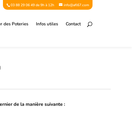
03 88 29 06 49 de 9h à 12h
info@afl67.com
er des Poteries
Infos utiles
Contact
n
ernier de la manière suivante :