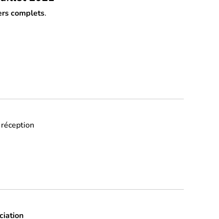
ers complets
.
 réception
ciation