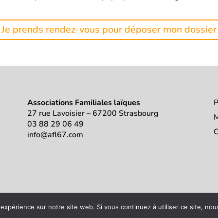
Je prends rendez-vous pour déposer mon dossier
Associations Familiales laïques
P
27 rue Lavoisier – 67200 Strasbourg
M
03 88 29 06 49
C
info@afl67.com
 expérience sur notre site web. Si vous continuez à utiliser ce site, no