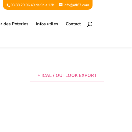
03 88 29 06 49 de 9h à 12h
info@afl67.com
er des Poteries
Infos utiles
Contact
+ ICAL / OUTLOOK EXPORT