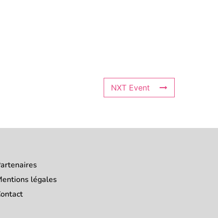
NXT Event
artenaires
entions légales
ontact