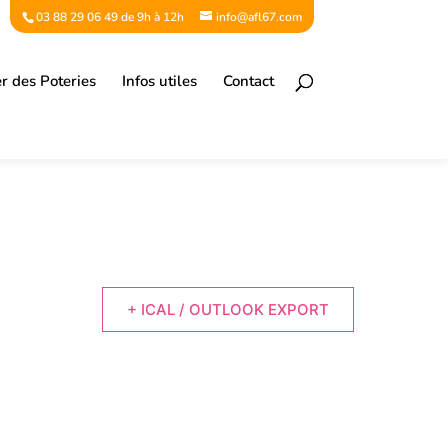
03 88 29 06 49 de 9h à 12h
info@afl67.com
er des Poteries
Infos utiles
Contact
+ ICAL / OUTLOOK EXPORT