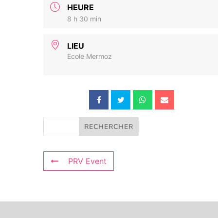
HEURE
8 h 30 min
LIEU
Ecole Mermoz
PRV Event