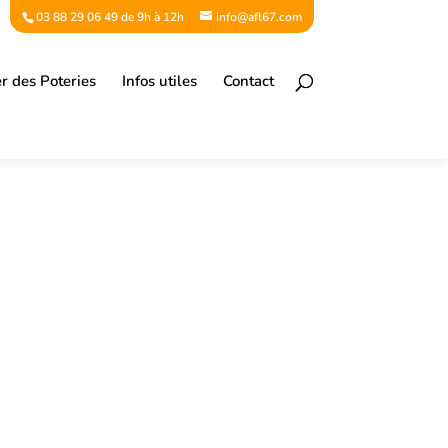
03 88 29 06 49 de 9h à 12h
info@afl67.com
er des Poteries
Infos utiles
Contact