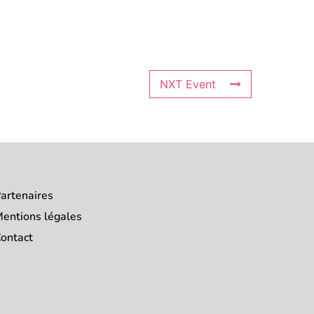
NXT Event
artenaires
entions légales
ontact