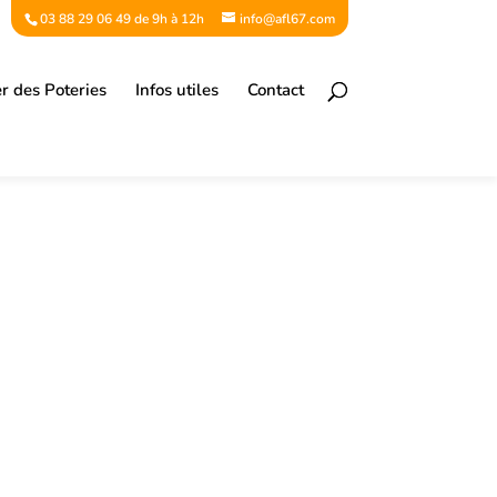
03 88 29 06 49 de 9h à 12h
info@afl67.com
er des Poteries
Infos utiles
Contact