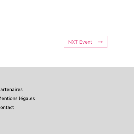
NXT Event
artenaires
entions légales
ontact