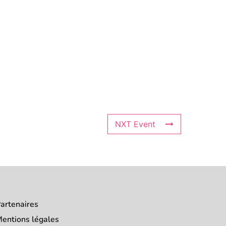
NXT Event
artenaires
entions légales