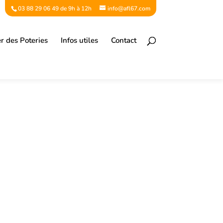
03 88 29 06 49 de 9h à 12h
info@afl67.com
er des Poteries
Infos utiles
Contact