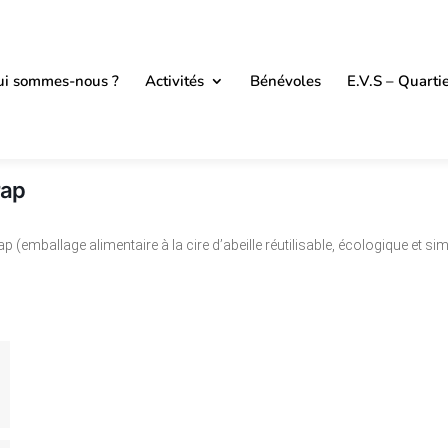
i sommes-nous ?
Activités
Bénévoles
E.V.S – Quarti
rap
ap (
emballage alimentaire à la cire d’abeille réutilisable, écologique et sim