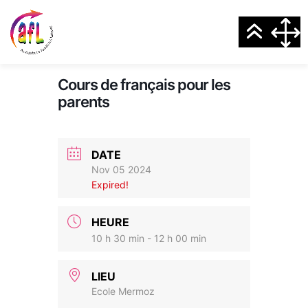
Cours de français pour les
parents
DATE
Nov 05 2024
Expired!
HEURE
10 h 30 min - 12 h 00 min
LIEU
Ecole Mermoz