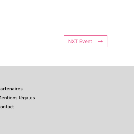
NXT Event
artenaires
entions légales
ontact