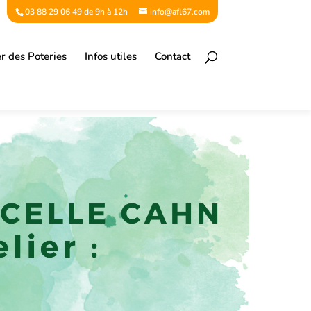
03 88 29 06 49 de 9h à 12h
info@afl67.com
er des Poteries
Infos utiles
Contact