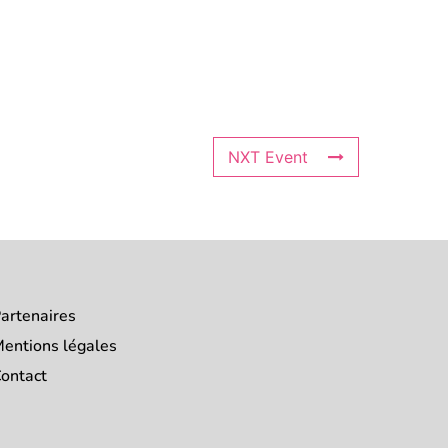
NXT Event
artenaires
entions légales
ontact