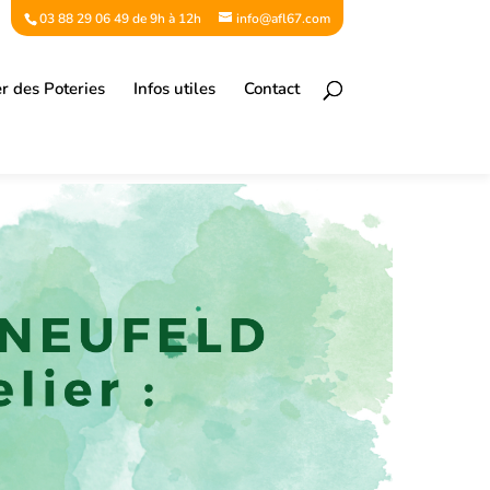
03 88 29 06 49 de 9h à 12h
info@afl67.com
er des Poteries
Infos utiles
Contact