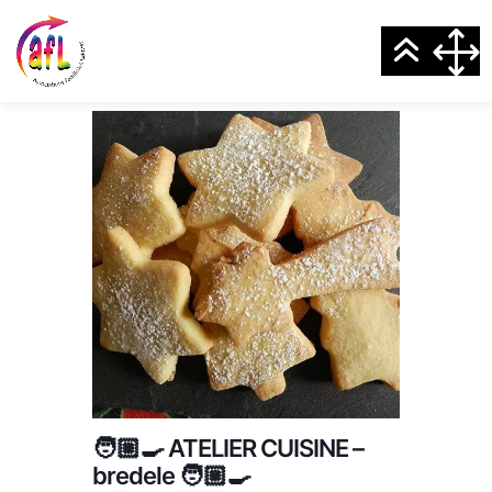
🧑🏼‍🍳 ATELIER CUISINE –
bredele 🧑🏼‍🍳