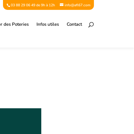
03 88 29 06 49 de 9h à 12h
info@afl67.com
er des Poteries
Infos utiles
Contact