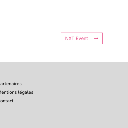
NXT Event
artenaires
entions légales
ontact