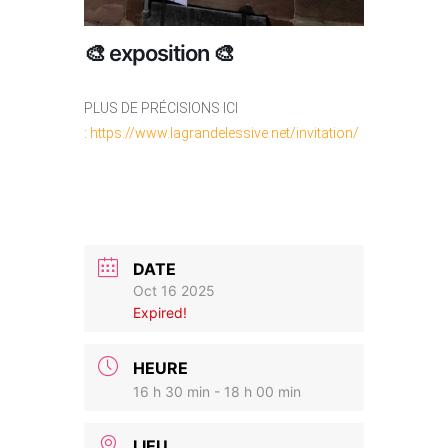
🎨 exposition 🎨
PLUS DE PRÉCISIONS ICI
:
https://www.lagrandelessive.net/invitation/
DATE
Oct 16 2025
Expired!
HEURE
16 h 30 min - 18 h 00 min
LIEU