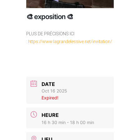
🎨 exposition 🎨
PLUS DE PRÉCISIONS ICI
:
https://www.lagrandelessive.net/invitation/
DATE
Oct 16 2025
Expired!
HEURE
16 h 30 min - 18 h 00 min
LIEU