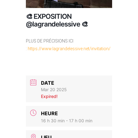
🎨 EXPOSITION
@lagrandelessive 🎨
PLUS DE PRÉCISIONS ICI
:
https://www.lagrandelessive.net/invitation/
DATE
Mar 20 2025
Expired!
HEURE
16 h 30 min - 17 h 00 min
LIEU