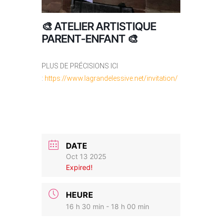
🎨 ATELIER ARTISTIQUE
PARENT-ENFANT 🎨
PLUS DE PRÉCISIONS ICI
:
https://www.lagrandelessive.net/invitation/
DATE
Oct 13 2025
Expired!
HEURE
16 h 30 min - 18 h 00 min