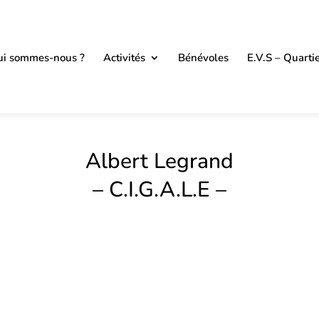
i sommes-nous ?
Activités
Bénévoles
E.V.S – Quarti
Albert Legrand
– C.I.G.A.L.E –