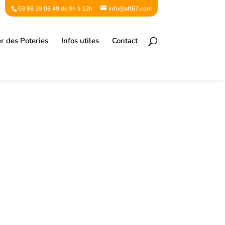
03 88 29 06 49 de 9h à 12h
info@afl67.com
er des Poteries
Infos utiles
Contact