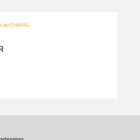
ons du CNAFAL
R
artenaires