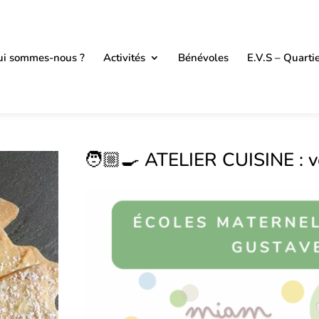
i sommes-nous ?
Activités
Bénévoles
E.V.S – Quarti
🧑🏼‍🍳 ATELIER CUISINE : 