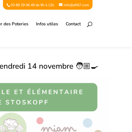
03 88 29 06 49 de 9h à 12h
info@afl67.com
er des Poteries
Infos utiles
Contact
vendredi 14 novembre 🧑🏼‍🍳